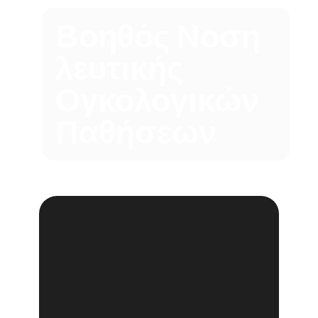
Βοηθός Νοση
λευτικής
Ογκολογικών
Παθήσεων