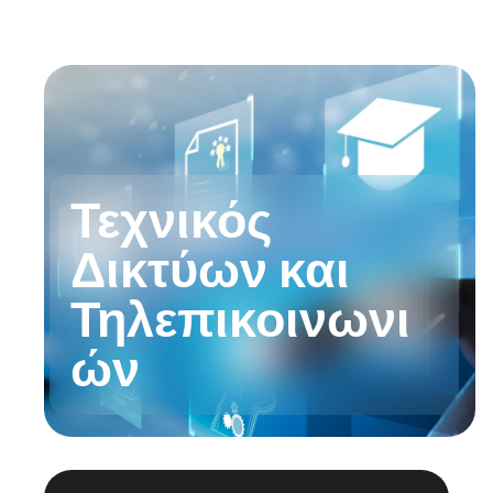
Τεχνικός
Δικτύων και
Τηλεπικοινωνι
ών