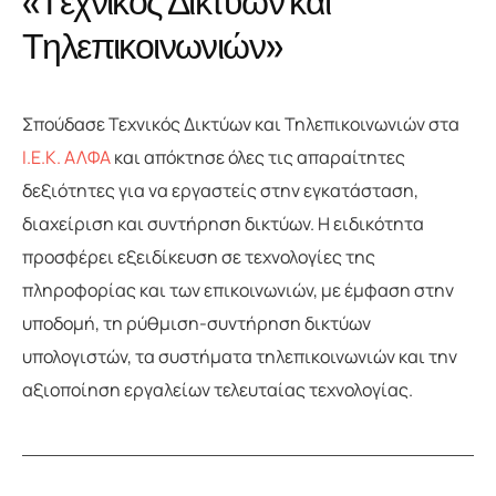
«
Τ
ε
χ
ν
ι
κ
ό
ς
Δ
ι
κ
τ
ύ
ω
ν
κ
α
ι
Τ
η
λ
ε
π
ι
κ
ο
ι
ν
ω
ν
ι
ώ
ν
»
Σπούδασε Τεχνικός Δικτύων και Τηλεπικοινωνιών στα
Ι.Ε.Κ. ΑΛΦΑ
και απόκτησε όλες τις απαραίτητες
δεξιότητες για να εργαστείς στην εγκατάσταση,
διαχείριση και συντήρηση δικτύων. Η ειδικότητα
προσφέρει εξειδίκευση σε τεχνολογίες της
πληροφορίας και των επικοινωνιών, με έμφαση στην
υποδομή, τη ρύθμιση-συντήρηση δικτύων
υπολογιστών, τα συστήματα τηλεπικοινωνιών και την
αξιοποίηση εργαλείων τελευταίας τεχνολογίας.