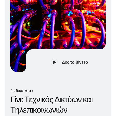
Δες το βίντεο
ειδικότητα
Γ
ί
ν
ε
Τ
ε
χ
ν
ι
κ
ό
ς
Δ
ι
κ
τ
ύ
ω
ν
κ
α
ι
Τ
η
λ
ε
π
ι
κ
ο
ι
ν
ω
ν
ι
ώ
ν