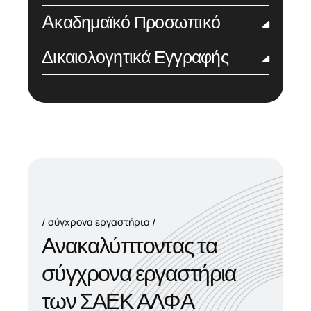
Aκαδημαϊκό Προσωπικό
Δικαιολογητικά Εγγραφής
σύγχρονα εργαστήρια
Α
ν
α
κ
α
λ
ύ
π
τ
ο
ν
τ
α
ς
τ
α
σ
ύ
γ
χ
ρ
ο
ν
α
ε
ρ
γ
α
σ
τ
ή
ρ
ι
α
τ
ω
ν
Σ
Α
Ε
Κ
Α
Λ
Φ
Α