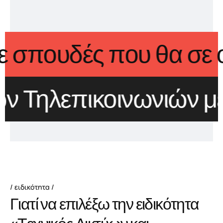
νιών με σπουδές που
λεπικοινωνιών με σπ
ειδικότητα
Γ
ι
α
τ
ί
ν
α
ε
π
ι
λ
έ
ξ
ω
τ
η
ν
ε
ι
δ
ι
κ
ό
τ
η
τ
α