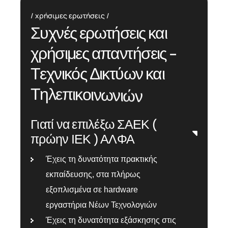
χρήσιμες ερωτήσεις
Σ
υ
χ
ν
έ
ς
ε
ρ
ω
τ
ή
σ
ε
ι
ς
κ
α
ι
χ
ρ
ή
σ
ι
μ
ε
ς
α
π
α
ν
τ
ή
σ
ε
ι
ς
-
Τ
ε
χ
ν
ι
κ
ό
ς
Δ
ι
κ
τ
ύ
ω
ν
κ
α
ι
Τ
η
λ
ε
π
ι
κ
ο
ι
ν
ω
ν
ι
ώ
ν
Γιατί να επιλέξω ΣΑΕΚ (
πρώην ΙΕΚ ) ΑΛΦΑ
Έχεις τη δυνατότητα πρακτικής
εκπαίδευσης, στα πλήρως
εξοπλισμένα σε hardware
εργαστήρια Νέων Τεχνολογιών
Έχεις τη δυνατότητα εξάσκησης στις