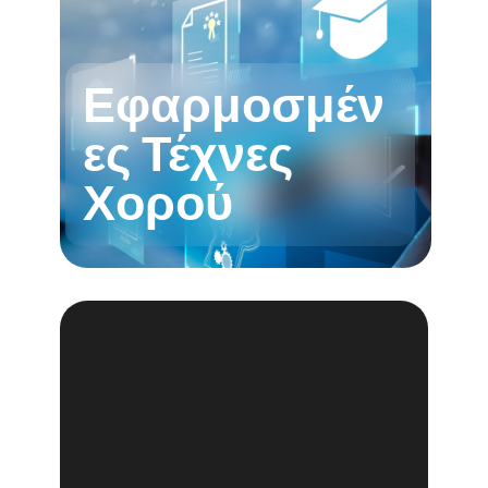
Εφαρμοσμέν
ες Τέχνες
Χορού