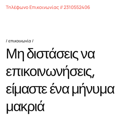
Τηλέφωνο Επικοινωνίας // 2310552406
επικοινωνία
Μ
η
δ
ι
σ
τ
ά
σ
ε
ι
ς
ν
α
ε
π
ι
κ
ο
ι
ν
ω
ν
ή
σ
ε
ι
ς
,
ε
ί
μ
α
σ
τ
ε
έ
ν
α
μ
ή
ν
υ
μ
α
μ
α
κ
ρ
ι
ά