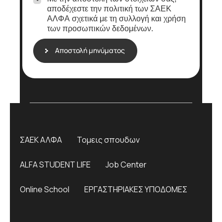
ν
α
αποδέχεστε την πολιτική των ΣΑΕΚ
υ
ς
ΑΛΦΑ σχετικά με τη συλλογή και χρήση
μ
*
των προσωπικών δεδομένων.
ά
σ
α
Αποστολή μηνύματος
ς
ΣΑΕΚ ΑΛΦΑ
Τομεις σπουδων
ALFA STUDENT LIFE
Job Center
Online School
ΕΡΓΑΣΤΗΡΙΑΚΕΣ ΥΠΟΔΟΜΕΣ