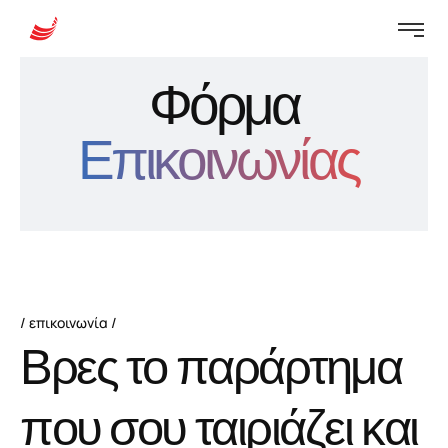
Φόρμα
Επικοινωνίας
επικοινωνία
Β
ρ
ε
ς
τ
ο
π
α
ρ
ά
ρ
τ
η
μ
α
π
ο
υ
σ
ο
υ
τ
α
ι
ρ
ι
ά
ζ
ε
ι
κ
α
ι