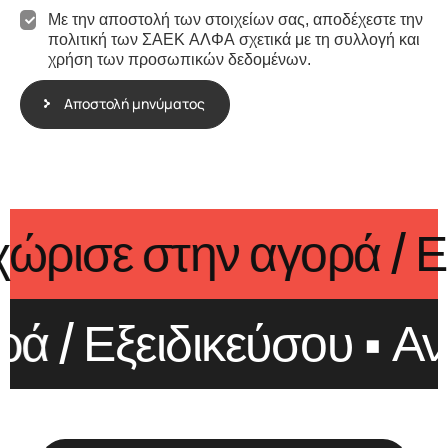
ν
ή
ί
Με την αποστολή των στοιχείων σας, αποδέχεστε την
ν
α
πολιτική των ΣΑΕΚ ΑΛΦΑ σχετικά με τη συλλογή και
υ
ς
χρήση των προσωπικών δεδομένων.
μ
*
ά
*
σ
Αποστολή μηνύματος
*
α
Π
ς
α
ρ
ά
ρ
Ξεχώρισε στην αγορά
τ
/
η
μ
α
ρά
/ Εξειδικεύσου • Α