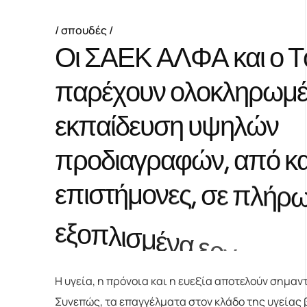
σπουδές
Ο
ι
Σ
Α
Ε
Κ
Α
Λ
Φ
Α
κ
α
ι
ο
Τ
π
α
ρ
έ
χ
ο
υ
ν
ο
λ
ο
κ
λ
η
ρ
ω
μ
ε
κ
π
α
ί
δ
ε
υ
σ
η
υ
ψ
η
λ
ώ
ν
π
ρ
ο
δ
ι
α
γ
ρ
α
φ
ώ
ν
,
α
π
ό
κ
ε
π
ι
σ
τ
ή
μ
ο
ν
ε
ς
,
σ
ε
π
λ
ή
ρ
ε
ξ
ο
π
λ
ι
σ
μ
έ
ν
α
ε
ρ
γ
α
σ
τ
ή
ρ
Η υγεία, η πρόνοια και η ευεξία αποτελούν σημαντ
Συνεπώς, τα επαγγέλματα στον κλάδο της υγείας