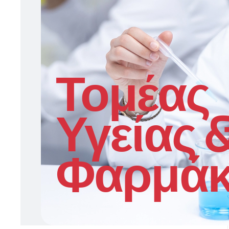
Τομέας
Υγείας 
Φαρμά