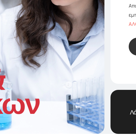
Απ
εμ
ΑΛ
&
κων
Λά