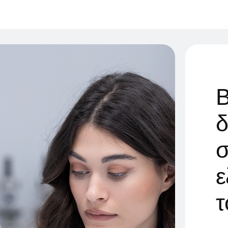
δ
ε
τ