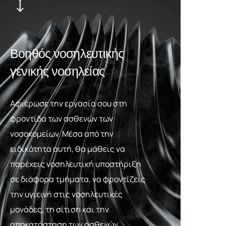
Βοηθός νοσηλευτικής
γενικής νοσηλείας
Αφιέρωσε την εργασία σου στη
φροντίδα των ασθενών των
νοσοκομείων. Μέσα από την
ειδικότητα αυτή, θα μάθεις να
παρέχεις νοσηλευτική υποστήριξη
σε διάφορα τμήματα, να φροντίζεις
την υγιεινή στις νοσηλευτικές
μονάδες, τη σίτιση και την
αποκατάσταση των ασθενών.