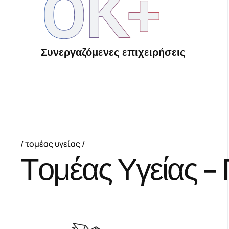
0
K+
Συνεργαζόμενες επιχειρήσεις
τομέας υγείας
Τ
ο
μ
έ
α
ς
Υ
γ
ε
ί
α
ς
-