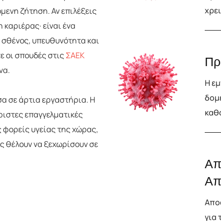
χρει
μενη ζήτηση. Αν επιλέξεις
 καριέρας· είναι ένα
ό σθένος, υπευθυνότητα και
ε οι σπουδές στις
ΣΑΕΚ
Πρ
ένα.
Η εμ
δομέ
α σε άρτια εργαστήρια. Η
καθ
άριστες επαγγελματικές
 φορείς υγείας της χώρας,
υς θέλουν να ξεχωρίσουν σε
Απ
Απ
Απο
για 