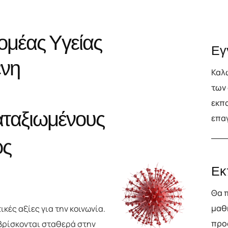
ο
μ
έ
α
ς
Υ
γ
ε
ί
α
ς
Εγ
έ
ν
η
Καλω
των 
εκπα
α
τ
α
ξ
ι
ω
μ
έ
ν
ο
υ
ς
επα
ω
ς
ι
α
.
Εκ
Θα 
μαθή
ικές αξίες για την κοινωνία.
προ
 βρίσκονται σταθερά στην