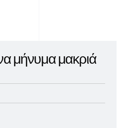
ν
α
μ
ή
ν
υ
μ
α
μ
α
κ
ρ
ι
ά