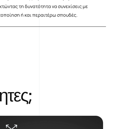
τώντας τη δυνατότητα να συνεχίσεις με
τοποίηση ή και περαιτέρω σπουδές.
η
τ
ε
ς
;