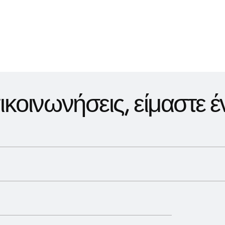
π
ι
κ
ο
ι
ν
ω
ν
ή
σ
ε
ι
ς
,
ε
ί
μ
α
σ
τ
ε
έ