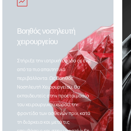
Βοηθός νοσηλευτή
χειρουργείου
Στήριξε την ιατρική ομάδα σε ένα
από τα πιο απαιτητικά
περιβάλλοντα. Ως Βοηθός
Νοσηλευτή Χειρουργείου, θα
εκπαιδευτείς στην προετοιμασία
του χειρουργικού χώρου, τη
φροντίδα των ασθενών πριν, κατά
τη διάρκεια και μετά τις
επεμβάσεις και στην υποστήριξη