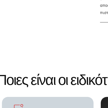
αποκ
πισ
Π
ο
ι
ε
ς
ε
ί
ν
α
ι
ο
ι
ε
ι
δ
ι
κ
ό
τ