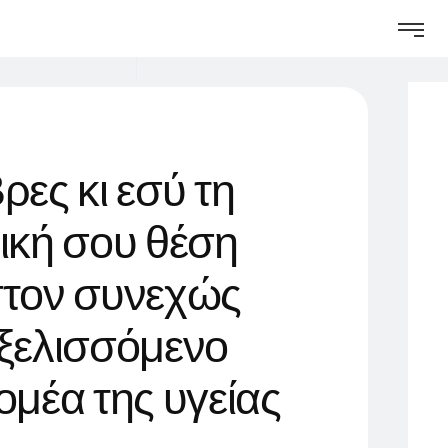
Β
ρ
ε
ς
κ
ι
ε
σ
ύ
τ
η
ι
κ
ή
σ
ο
υ
θ
έ
σ
η
σ
τ
ο
ν
σ
υ
ν
ε
χ
ώ
ς
ξ
ε
λ
ι
σ
σ
ό
μ
ε
ν
ο
ο
μ
έ
α
τ
η
ς
υ
γ
ε
ί
α
ς