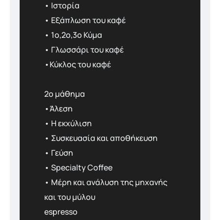
• Ιστορία
• Εξάπλωση του καφέ
• 1ο,2ο,3ο Κύμα
• Γλωσσάρι του καφέ
•Κύκλος του καφέ
2ο μάθημα
•Άλεση
• Η εκχύλιση
• Συσκευασία και αποθήκευση
• Γεύση
• Specialty Coffee
• Μέρη και ανάλυση της μηχανής
και του μύλου
espresso