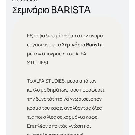
Σ
ε
μ
ι
ν
ά
ρ
ι
ο
B
A
R
I
S
T
A
Εξασφάλισε μία θέση στην αγορά
εργασίας με το
Σεμινάριο Barista
,
με την υπογραφή του ΑLFA
STUDIES!
Το ALFA STUDIES, μέσα από τον
κύκλο μαθημάτων, σου προσφέρει
την δυνατότητα να γνωρίσεις τον
κόσμο του καφέ, αναλύοντας όλες
τις ποικιλίες σε χαρμάνια καφέ.
Επιπλέον αποκτάς γνώση και