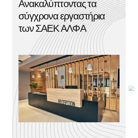
Α
ν
α
κ
α
λ
ύ
π
τ
ο
ν
τ
α
ς
τ
α
σ
ύ
γ
χ
ρ
ο
ν
α
ε
ρ
γ
α
σ
τ
ή
ρ
ι
α
τ
ω
ν
Σ
Α
Ε
Κ
Α
Λ
Φ
Α