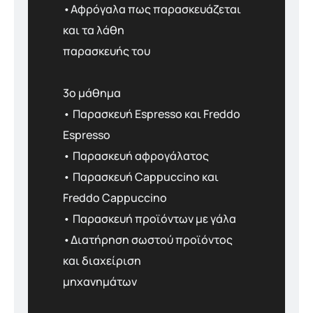
•Αφρόγαλα πως παρασκευάζεται
και τα λάθη
παρασκευής του
3ο μάθημα
• Παρασκευή Espresso και Freddo
Espresso
• Παρασκευή αφρογάλατος
• Παρασκευή Cappuccino και
Freddo Cappuccino
• Παρασκευή προϊόντων με γάλα
•Διατήρηση σωστού προϊόντος
και διαχείριση
μηχανημάτων