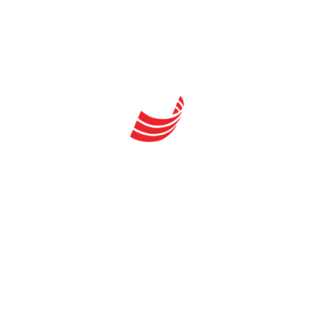
Επιπλέον Παροχές
• Συμμετοχή στο XINIS EDUCATION FESTIVAL.
Πρόκειται για το μεγαλύτερο
εκπαιδευτικό φεστιβάλ σε Ελλάδα και Ευρώπη
που περιλαμβάνει πλήθος
δωρεάν σεμιναρίων, συνεδρίων, ημερίδων και
workshops
• Απόκτηση της ALFA Student Card για μοναδικά
προνόμια και εκπτώσεις σε
υπηρεσίες και προϊόντα που σε ενδιαφέρουν
• Παρακολούθηση εξειδικευμένων σεμιναρίων
του τομέα σου