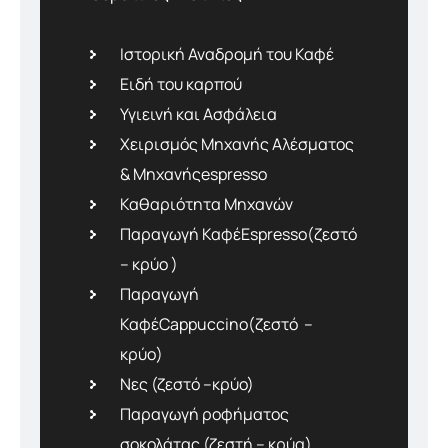
Ιστορική Αναδρομή του Καφέ
Ειδή του καρπού
Υγιεινή και Ασφάλεια
Χειρισμός Μηχανής Αλέσματος
& Μηχανήςespresso
Καθαριότητα Μηχανών
Παραγωγή ΚαφέEspresso(ζεστό
– κρύο )
Παραγωγή
ΚαφέCappuccino(ζεστό –
κρύο)
Νες (ζεστό –κρύο)
Παραγωγή ροφήματος
σοκολάτας (ζεστή – κρύα)