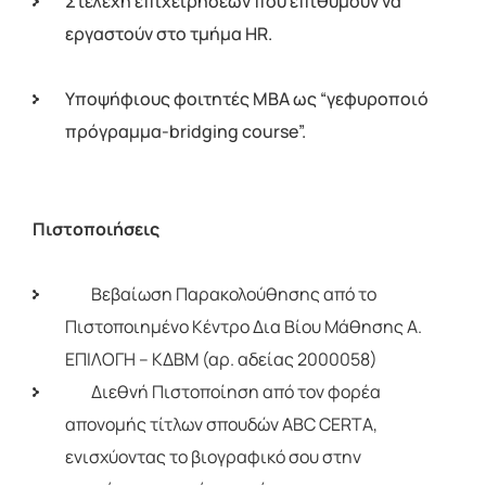
Στελεχη επιχειρησεων που επιθυμούν να
εργαστούν στο τμήμα HR.
Υποψήφιους φοιτητές MBA ως “γεφυροποιό
πρόγραµµα-bridging course”.
Πιστοποιήσεις
Βεβαίωση Παρακολούθησης από το
Πιστοποιημένο Κέντρο Δια Βίου Μάθησης Α.
ΕΠΙΛΟΓΗ – ΚΔΒΜ (αρ. αδείας 2000058)
Διεθνή Πιστοποίηση από τον φορέα
απονομής τίτλων σπουδών ABC CERTA,
ενισχύοντας το βιογραφικό σου στην