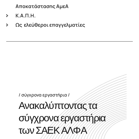
Αποκατάστασης ΑμεΑ
Κ.Α.Π.Η.
Ως ελεύθεροι επαγγελματίες
σύγχρονα εργαστήρια
Α
ν
α
κ
α
λ
ύ
π
τ
ο
ν
τ
α
ς
τ
α
σ
ύ
γ
χ
ρ
ο
ν
α
ε
ρ
γ
α
σ
τ
ή
ρ
ι
α
τ
ω
ν
Σ
Α
Ε
Κ
Α
Λ
Φ
Α