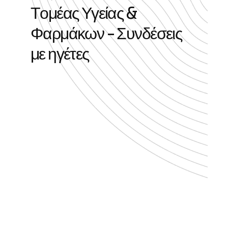
Τ
ο
μ
έ
α
ς
Υ
γ
ε
ί
α
ς
&
Φ
α
ρ
μ
ά
κ
ω
ν
-
Σ
υ
ν
δ
έ
σ
ε
ι
ς
μ
ε
η
γ
έ
τ
ε
ς