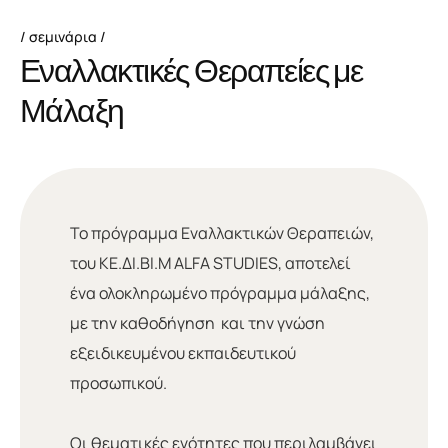
σεμινάρια
Ε
ν
α
λ
λ
α
κ
τ
ι
κ
έ
ς
Θ
ε
ρ
α
π
ε
ί
ε
ς
μ
ε
Μ
ά
λ
α
ξ
η
Το πρόγραμμα Εναλλακτικών Θεραπειών,
του ΚΕ.ΔΙ.ΒΙ.Μ ALFA STUDIES, αποτελεί
ένα ολοκληρωμένο πρόγραμμα μάλαξης,
με την καθοδήγηση και την γνώση
εξειδικευμένου εκπαιδευτικού
προσωπικού.
Οι θεματικές ενότητες που περιλαμβάνει