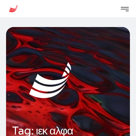
Tag:
ιεκ αλφα