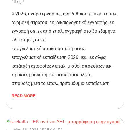
Blog
2026
,
αγορά εργασίας
,
αναβάθμιση πτυχίου επαλ
,
αναβολή στρατού ιεκ
,
δικαιολογητικά εγγραφής ιεκ
,
εγγραφή σε ιεκ από επαλ
,
εγγραφή στο 3ο εξάμηνο
,
ειδικότητες σαεκ
,
επαγγελματική αποκατάσταση σαεκ
,
επαγγελματική εκπαίδευση 2026
,
ιεκ
,
ιεκ αλφα
,
κατάταξη αποφοίτων επαλ
,
μισθοί αποφοίτων ιεκ
,
πρακτική άσκηση ιεκ
,
σαεκ
,
σαεκ αλφα
,
σπουδές μετά το επαλ.
,
τριτοβάθμια εκπαίδευση
READ MORE
May 18, 2026
SAEK ALFA