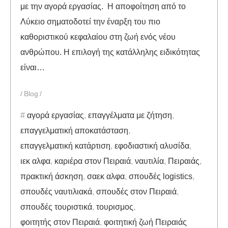
με την αγορά εργασίας. Η αποφοίτηση από το
Λύκειο σηματοδοτεί την έναρξη του πιο
καθοριστικού κεφαλαίου στη ζωή ενός νέου
ανθρώπου. Η επιλογή της κατάλληλης ειδικότητας
είναι…
Blog
αγορά εργασίας
,
επαγγέλματα με ζήτηση
,
επαγγελματική αποκατάσταση
,
επαγγελματική κατάρτιση
,
εφοδιαστική αλυσίδα
,
ιεκ αλφα
,
καριέρα στον Πειραιά
,
ναυτιλία
,
Πειραιάς
,
πρακτική άσκηση
,
σαεκ αλφα
,
σπουδές logistics
,
σπουδές ναυτιλιακά
,
σπουδές στον Πειραιά
,
σπουδές τουριστικά
,
τουρισμος
,
φοιτητής στον Πειραιά
,
φοιτητική ζωή Πειραιάς