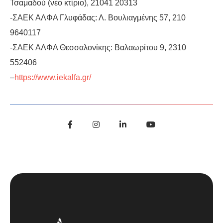
Τσαμαδού (νέο κτίριο), 21041 20313
-ΣΑΕΚ ΑΛΦΑ Γλυφάδας: Λ. Βουλιαγμένης 57, 210
9640117
-ΣΑΕΚ ΑΛΦΑ Θεσσαλονίκης: Βαλαωρίτου 9, 2310
552406
–
https://www.iekalfa.gr/