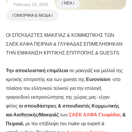
NEA
February 14, 2025
ΟΜΟΡΦΙΑ & ΜΟΔΑ
OI ΣΠΟΥΔΑΣΤΕΣ ΜΑΚΙΓΙΑΖ & ΚΟΜΜΩΤΙΚΗΣ ΤΩΝ
ΣΑΕΚ ΑΛΦΑ ΠΕΙΡΑΙΑ & ΓΛΥΦΑΔΑΣ ΕΠΙΜΕΛΗΘΗΚΑΝ
ΤΗΝ ΕΜΦΑΝΙΣΗ ΚΡΙΤΙΚΗΣ ΕΠΙΤΡΟΠΗΣ & GUESTS
Την αποκλειστική επιμέλεια
σε μακιγιάζ και μαλλιά της
κριτικής επιτροπής και των guests της
Eurovision
-στο
πλαίσιο του ελληνικού τελικού για την επιλογή
τραγουδιού εκπροσώπησης της χώρας μας- είχαν
φέτος
οι σπουδάστριες & σπουδαστές Κομμωτικής
και Αισθητικής/Μακιγιάζ
των
ΣΑΕΚ ΑΛΦΑ Γλυφάδας
&
Πειραιά,
με την επίβλεψη του make up expert &