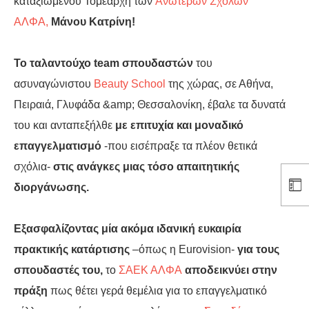
καταξιωμένου Τομεάρχη των
Ανώτερων Σχολών
ΑΛΦΑ,
Μάνου Κατρίνη!
To ταλαντούχο team σπουδαστών
του
ασυναγώνιστου
Beauty School
της χώρας, σε Αθήνα,
Πειραιά, Γλυφάδα &amp; Θεσσαλονίκη, έβαλε τα δυνατά
του και ανταπεξήλθε
με επιτυχία και μοναδικό
επαγγελματισμό
-που εισέπραξε τα πλέον θετικά
σχόλια-
στις ανάγκες μιας τόσο απαιτητικής
διοργάνωσης.
Εξασφαλίζοντας μία ακόμα ιδανική ευκαιρία
πρακτικής κατάρτισης
–όπως η Eurovision-
για τους
σπουδαστές του,
το
ΣΑΕΚ ΑΛΦΑ
αποδεικνύει στην
πράξη
πως θέτει γερά θεμέλια για το επαγγελματικό