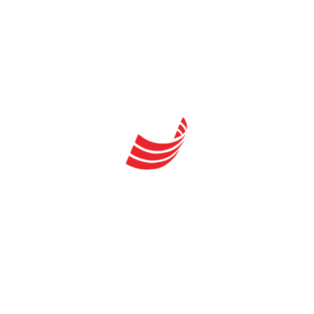
Τεχνικός Εγκαταστάσεων Ψύξης, Αερισμού Και
Κλιματισμού
Τεχνικός Εσωτερικών Ηλεκτρικών Εγκαταστάσεων
Τεχνικός Μηχανικός Θερμικών Εγκαταστάσεων
Τεχνικός Μηχανοτρονικής Οχημάτων
Εκπαιδευτής Οδήγησης Και Κυκλοφοριακής
Αγωγής
Στέλεχος Διοίκησης Και Οικονομίας Στον Τομέα Των
Μεταφορών
Τομέας Ομορφιάς & Μόδα
Ειδικός Αισθητικής & Τέχνης Του Μακιγιάζ
Τεχνικός Κομμωτικής Τέχνης
Τεχνικός Αισθητικός Ποδολογίας – Καλλωπισμού
Νυχιών Και Ονυχοπλαστικής
Στέλεχος Θαλασσοθεραπείας/Λουτροθεραπείας –