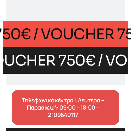
 750€
/ VOUCHER 
OUCHER 750€
/ VO
Τηλεφωνικό κέντρο | Δευτέρα –
Παρασκευή: 09:00 – 18:00 –
2109640117