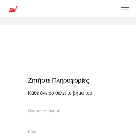
Ζητήστε Πληροφορίες
Κάθε όνειρο θέλει το βήμα του
Ο
Ονοματεπώνυμο
ν
ο
μ
E
Email
α