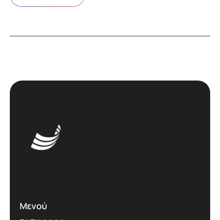
Μενού