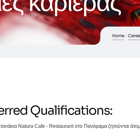
ες καριέρας
Home
Caree
erred Qualifications:
ανάκια Natura Cafe - Restaurant στο Πανόραμα ζητούνται άτομα