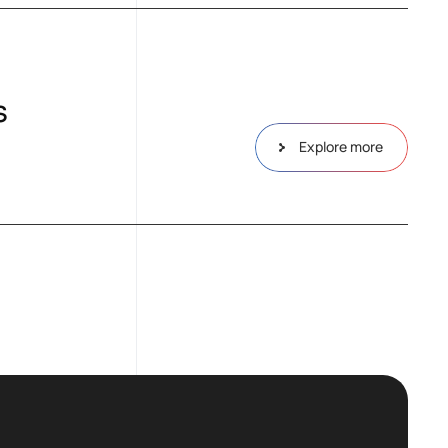
s
Explore more