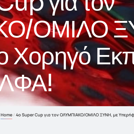
Cup για τον
Ο/ΟΜΙΛΟ ΞΥ
 Χορηγό Εκπ
ΑΛΦΑ!
Home
4ο Super Cup για τον ΟΛΥΜΠΙΑΚΟ/ΟΜΙΛΟ ΞΥΝΗ, με Υπερή