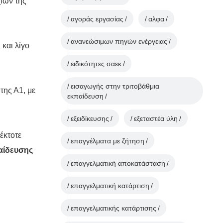
ιών της
αγοράς εργασίας
αλφα
ανανεώσιμων πηγών ενέργειας
και λίγο
ειδικότητες σαεκ
εισαγωγής στην τριτοβάθμια
της Α1, με
εκπαίδευση
εξειδίκευσης
εξεταστέα ύλη
 έκτοτε
επαγγέλματα με ζήτηση
αίδευσης
επαγγελματική αποκατάσταση
επαγγελματική κατάρτιση
επαγγελματικής κατάρτισης