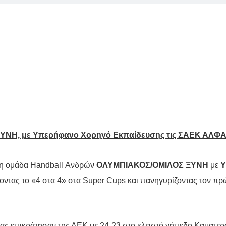
ΥΝΗ, με Υπερήφανο Χορηγό Εκπαίδευσης τις ΣΑΕΚ ΑΛΦΑ
η ομάδα Handball Ανδρών
ΟΛΥΜΠΙΑΚΟΣ/ΟΜΙΛΟΣ ΞΥΝΗ
με
Υ
νοντας το «4 στα 4» στα Super Cups και πανηγυρίζοντας τον πρώ
ας επικράτησαν της ΑΕΚ με 24-23 στο κλειστό γήπεδο Καματερ