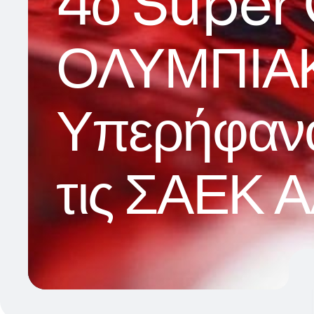
4ο Super 
ΟΛΥΜΠΙΑΚ
Υπερήφανο
τις ΣΑΕΚ 