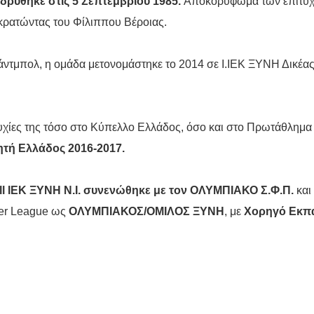
ιδρύθηκε στις 5 Σεπτεμβρίου 1985.
Αποκορύφωμα των επιτυχ
ικρατώντας του Φίλιππου Βέροιας.
ντμπολ, η ομάδα μετονομάστηκε το 2014 σε Ι.ΙΕΚ ΞΥΝΗ Δικέας 
υχίες της τόσο στο Κύπελλο Ελλάδος, όσο και στο Πρωτάθλημα 
ητή Ελλάδος 2016-2017.
l
ΙΕΚ ΞΥΝΗ Ν.Ι. συνενώθηκε με τον ΟΛΥΜΠΙΑΚΟ
Σ.Φ.Π.
και
ier League ως
ΟΛΥΜΠΙΑΚΟΣ/ΟΜΙΛΟΣ ΞΥΝΗ
, με
Χορηγό Εκπ