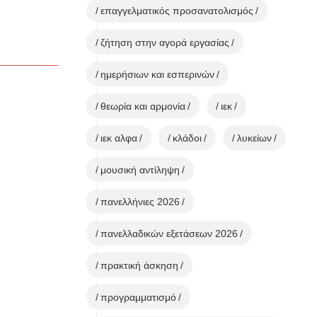
επαγγελματικός προσανατολισμός
ζήτηση στην αγορά εργασίας
ημερήσιων και εσπερινών
θεωρία και αρμονία
ιεκ
ιεκ αλφα
κλάδοι
λυκείων
μουσική αντίληψη
πανελλήνιες 2026
πανελλαδικών εξετάσεων 2026
πρακτική άσκηση
προγραμματισμό