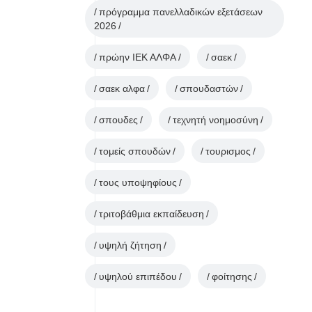
πρόγραμμα πανελλαδικών εξετάσεων
2026
πρώην ΙΕΚ ΑΛΦΑ
σαεκ
σαεκ αλφα
σπουδαστών
σπουδες
τεχνητή νοημοσύνη
τομείς σπουδών
τουρισμος
τους υποψηφίους
τριτοβάθμια εκπαίδευση
υψηλή ζήτηση
υψηλού επιπέδου
φοίτησης