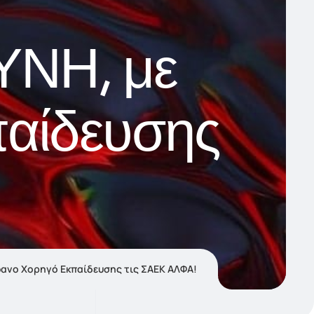
ΝΗ, με
αίδευσης
φανο Χορηγό Εκπαίδευσης τις ΣΑΕΚ ΑΛΦΑ!