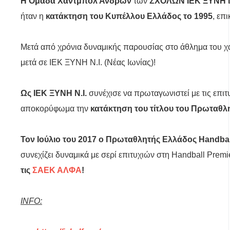
Η Ομάδα Χάντμπολ Ανδρών
των
ΣΧΟΛΩΝ ΙΕΚ ΞΥΝΗ
ήταν η
κατάκτηση του Κυπέλλου Ελλάδος το 1995
, επ
Μετά από χρόνια δυναμικής παρουσίας στο άθλημα του χά
μετά σε ΙΕΚ ΞΥΝΗ Ν.Ι. (Νέας Ιωνίας)!
Ως
ΙΕΚ ΞΥΝΗ
N
.
I
.
συνέχισε να πρωταγωνιστεί με τις επιτ
αποκορύφωμα την
κατάκτηση του τίτλου του Πρωταθλ
Τον Ιούλιο του 2017 ο Πρωταθλητής Ελλάδος
Handbal
συνεχίζει δυναμικά με σερί επιτυχιών στη Handball Prem
τις
ΣΑΕΚ ΑΛΦΑ
!
INFO: