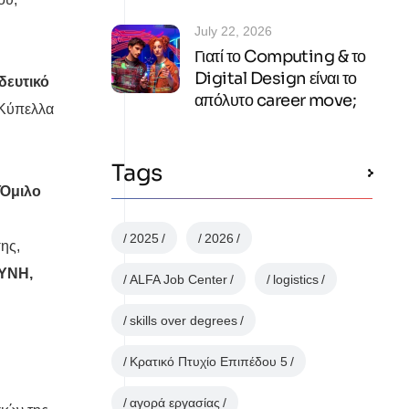
July 22, 2026
Γιατί το Computing & το
Digital Design είναι το
δευτικό
απόλυτο career move;
 Κύπελλα
Tags
 Όμιλο
2025
2026
ης,
ΥΝΗ,
ALFA Job Center
logistics
skills over degrees
Κρατικό Πτυχίο Επιπέδου 5
αγορά εργασίας