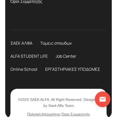
Όροι Συμμετοχής
ΣΑΕΚ ΑΛΦΑ
Τομεις σπουδων
ALFA STUDENT LIFE
Job Center
Online School
ΕΡΓΑΣΤΗΡΙΑΚΕΣ ΥΠΟΔΟΜΕΣ
©2025 SAEK ALFA. All Right Reserved. Designed
by Saek Alfa Team
Πολιτική Απορρήτου
Όροι Συμμετοχής